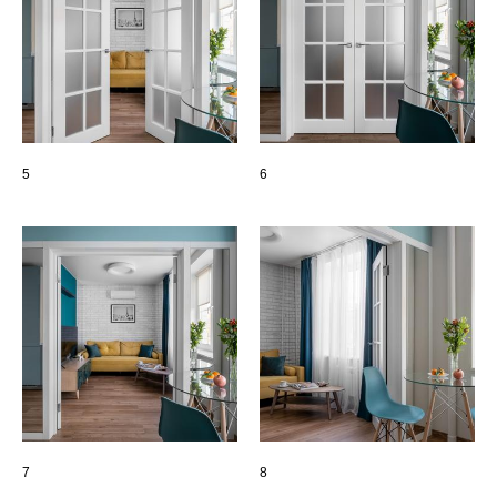
5
6
7
8